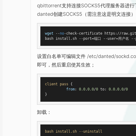
qbittorrent支持连接SOCKS5代理服
danted创建SOCKS5（需注意这是明文连接）
wget
 --
no
-check-certificate https://raw.git
设置白名单可编辑文件 /etc/danted/soc
即可，然后重启使其生效；
client
pass
 {

from
: 
0.0
.
0.0
/
0
 to: 
0.0
.
0.0
/
0
卸载：
bash
install
.sh
--uninstall