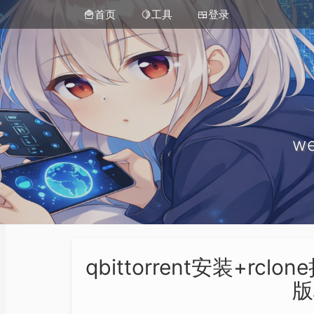
🍟首页
🍋工具
🍱登录
we
qbittorrent安装+rcl
版