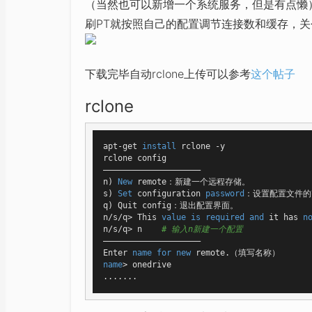
（当然也可以新增一个系统服务，但是有点懒
刷PT就按照自己的配置调节连接数和缓存，关个
下载完毕自动rclone上传可以参考
这个帖子
rclone
apt-get 
install
 rclone -y

rclone config

————————————————————

n) 
New
 remote：新建一个远程存储。

s) 
Set
 configuration 
password
：设置配置文件的
q) Quit config：退出配置界面。

n/s/q> This 
value
is
required
and
 it has 
n
n/s/q> n    
# 输入n新建一个配置
————————————————————

Enter 
name
for
new
name
> onedrive
