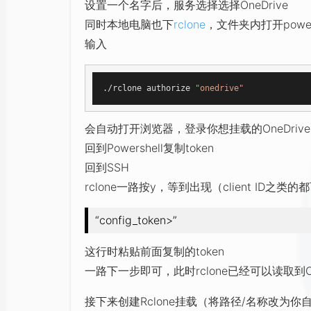
设置一个名字后，服务选择选择OneDrive
同时本地电脑也下
rclone
，文件夹内打开powers
输入
./rclone authorize 
"onedrive"
会自动打开浏览器，登录你想挂载的OneDriv
回到Powershell复制token
回到SSH
rclone一路按y，等到出现（client ID之类
“config_token>”
这行时粘贴前面复制的token
一路下一步即可，此时rclone已经可以读取到On
接下来创建Rclone挂载（将路径/名称改为你