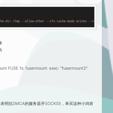
che-dir /tmp --allow-other --vfs-cache-mode writes --vfs-cache-m
录
功
t FUSE fs: fusermount: exec: "fusermount3":
等表明抗DMCA的服务器开SOCKS5，单买这种小鸡肯