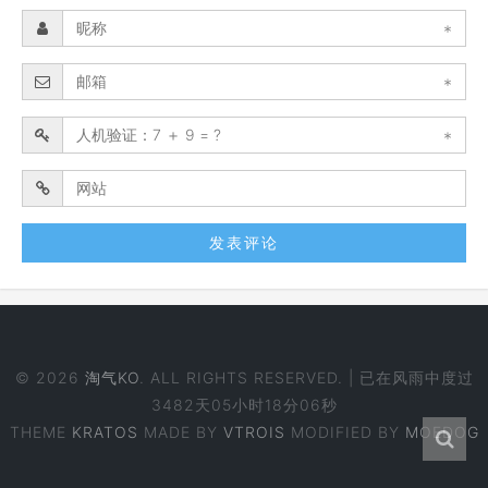
*
*
*
© 2026
淘气KO
. ALL RIGHTS RESERVED. | 已在风雨中度过
3482天05小时18分07秒
THEME
KRATOS
MADE BY
VTROIS
MODIFIED BY
MOEDOG