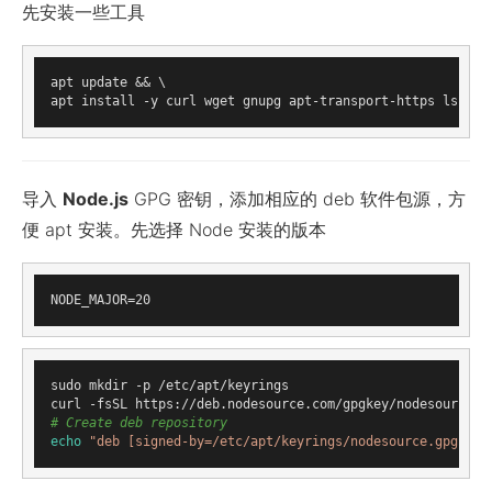
先安装一些工具
apt update && \

导入
Node.js
GPG 密钥，添加相应的 deb 软件包源，方
便 apt 安装。先选择 Node 安装的版本
sudo mkdir -p /etc/apt/keyrings

curl -fsSL https://deb.nodesource.com/gpgkey/nodesource-r
# Create deb repository
echo
"deb [signed-by=/etc/apt/keyrings/nodesource.gpg] ht