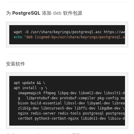
为
PostgreSQL
添加 deb 软件包源
echo
"deb [signed-by=/usr/share/keyrings/postgresql.asc] 
安装软件
apt update && \

apt install -y \

  imagemagick ffmpeg libpq-dev libxml2-dev libxslt1-dev fi
  g   libprotobuf-dev protobuf-compiler pkg-config nodejs 
  bison build-essential libssl-dev libyaml-dev libreadline
  zlib1g-dev libncurses5-dev libffi-dev libgdbm-dev \

  nginx redis-server redis-tools postgresql postgresql-con