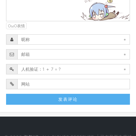
OωO表情
*
*
*