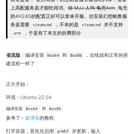
上高配服务器才能吃得消。
但 MJJ 人均 龟壳Arm
,龟壳
的4H24G的配置正好可以拿来开服。但安装幻想帕鲁服
务器需要
，不幸的是
并不支持
steamcmd
steamcmd
，于是有了本文的折腾部分
arm
省流版
：编译安装
和
，后续就和正常的搭
Box64
Box86
建流程一样了
正片开始：
环境：Ubuntu 22.04
编译安装
和
Box64
Box86
参考了
一篇博客
的教程
打开容器，首先先启用
并更新，输入
armhf