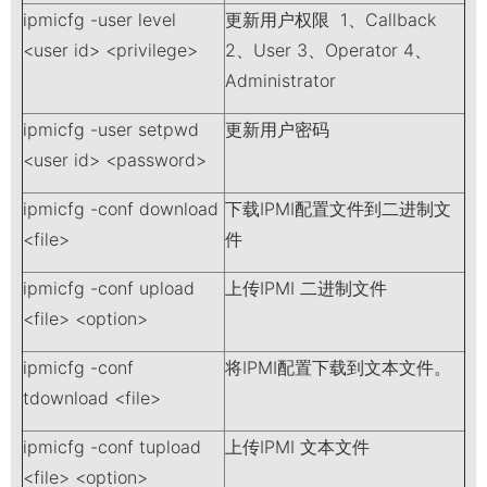
ipmicfg -user level
更新用户权限 1、Callback
<user id> <privilege>
2、User 3、Operator 4、
Administrator
ipmicfg -user setpwd
更新用户密码
<user id> <password>
ipmicfg -conf download
下载IPMI配置文件到二进制文
<file>
件
ipmicfg -conf upload
上传IPMI 二进制文件
<file> <option>
ipmicfg -conf
将IPMI配置下载到文本文件。
tdownload <file>
ipmicfg -conf tupload
上传IPMI 文本文件
<file> <option>