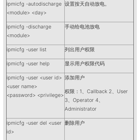
ipmicfg -autodischarge
设置按天自动放电。
<module> <day>
ipmicfg -discharge
手动给电池放电
<module>
ipmicfg -user list
列出用户权限
ipmicfg -user help
显示用户权限代码
ipmicfg -user <user id>
添加用户
<user name>
权限：1、Callback 2、User
<password> <privilege>
3、Operator 4、
Administrator
ipmicfg -user del <user
删除用户
id>