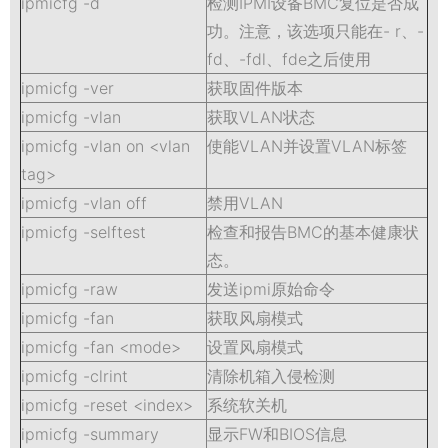
ipmicfg -d
检测IPMI设备BMC复位是否成
功。注意，该选项只能在- r、-
fd、-fdl、fde之后使用
ipmicfg -ver
获取固件版本
ipmicfg -vlan
获取VLAN状态
ipmicfg -vlan on <vlan
使能VLAN并设置VLAN标签
tag>
ipmicfg -vlan off
禁用VLAN
ipmicfg -selftest
检查和报告BMC的基本健康状
态。
ipmicfg -raw
发送ipmi原始命令
ipmicfg -fan
获取风扇模式
ipmicfg -fan <mode>
设置风扇模式
ipmicfg -clrint
清除机箱入侵检测
ipmicfg -reset <index>
系统软关机
ipmicfg -summary
显示FW和BIOS信息