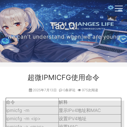
Tao_Qi
we can't understand when we are young
超微IPMICFG使用命令
2025年7月13日
0条评论
975次阅读
命令
解释
ipmicfg -m
显示IPv4地址和MAC
ipmicfg -m <ip>
设置IPV4地址
ipmicfg -a <mac>
设置MAC