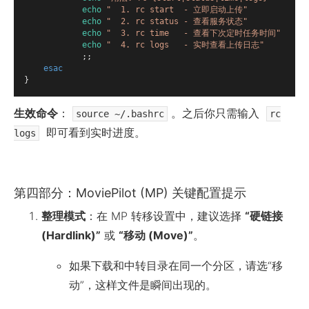
echo
"  1. rc start  - 立即启动上传"
echo
"  2. rc status - 查看服务状态"
echo
"  3. rc time   - 查看下次定时任务时间"
echo
"  4. rc logs   - 实时查看上传日志"
            ;;

esac
生效命令
：
。之后你只需输入
source ~/.bashrc
rc
即可看到实时进度。
logs
第四部分：MoviePilot (MP) 关键配置提示
整理模式
：在 MP 转移设置中，建议选择
“硬链接
(Hardlink)”
或
“移动 (Move)”
。
如果下载和中转目录在同一个分区，请选“移
动”，这样文件是瞬间出现的。