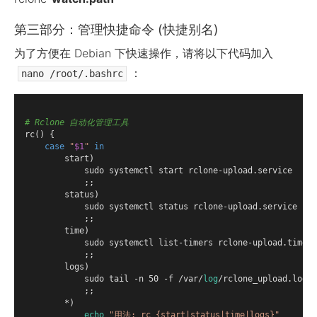
第三部分：管理快捷命令 (快捷别名)
为了方便在 Debian 下快速操作，请将以下代码加入
：
nano /root/.bashrc
# Rclone 自动化管理工具
rc
() {

case
"
$1
"
in
        start)

            sudo systemctl start rclone-upload.service

            ;;

        status)

            sudo systemctl status rclone-upload.service

            ;;

        time)

            sudo systemctl list-timers rclone-upload.timer

            ;;

        logs)

            sudo tail -n 50 -f /var/
log
/rclone_upload.log

            ;;

        *)

echo
"用法: rc {start|status|time|logs}"