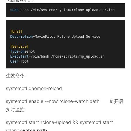
 创建服务配置：
sudo
 nano /etc/systemd/system/rclone-upload.service
[Unit]
Description
[Service]
Type
=
on
ExecStart
User
生效命令：
systemctl daemon-reload
systemctl enable --now rclone-watch.path # 开启
实时监控
systemctl start rclone-upload && systemctl start
rclone-
watch.path