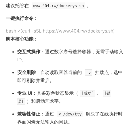
建议托管在
。
www.404.rw/dockerys.sh
一键执行命令：
bash <(curl -sSL https://www.404.rw/dockerys.sh)
脚本核心功能：
交互式操作
：通过数字序号选择容器，无需手动输入
ID。
安全删除
：自动读取容器当前的
挂载点，选中
-v
即可剔除并重启。
专业 UI
：具备彩色状态显示（
、
[成功]
[错
）和启动艺术字。
误]
兼容性修正
：通过
解决了在线执行时
< /dev/tty
界面闪烁无法输入的问题。