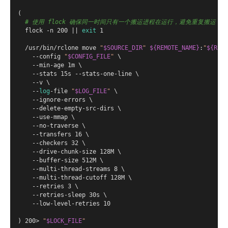
(

# 使用 flock 确保同一时间只有一个搬运进程在运行，避免重复搬运
  flock -n 200 || 
exit
 1

  /usr/bin/rclone move 
"
$SOURCE_DIR
"
${REMOTE_NAME}
:
"
${REMO
    --config 
"
$CONFIG_FILE
"
 \

    --min-age 1m \

    --stats 15s --stats-one-line \

    --v \

    --
log
-file 
"
$LOG_FILE
"
 \

    --ignore-errors \

    --delete-empty-src-dirs \

    --use-mmap \

    --no-traverse \

    --transfers 16 \

    --checkers 32 \

    --drive-chunk-size 128M \

    --buffer-size 512M \

    --multi-thread-streams 8 \

    --multi-thread-cutoff 128M \

    --retries 3 \

    --retries-sleep 30s \

    --low-level-retries 10

) 200> 
"
$LOCK_FILE
"