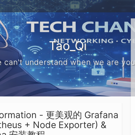
Tao_Qi
 can't understand when we are yo
ormation - 更美观的 Grafana
us + Node Exporter) &
ana 安装教程