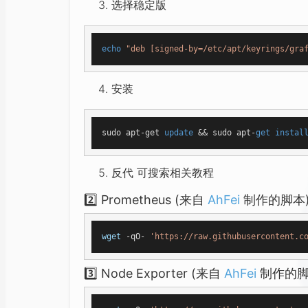
选择稳定版
echo
"deb [signed-by=/etc/apt/keyrings/gra
安装
sudo apt-get 
update
 && sudo apt-
get
instal
反代 可搜索相关教程
2️⃣ Prometheus (来自
AhFei
制作的脚本)
wget
 -qO- 
'https://raw.githubusercontent.c
3️⃣ Node Exporter (来自
AhFei
制作的脚本