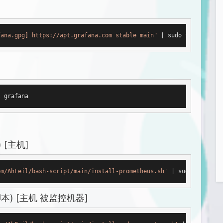
fana.gpg] https://apt.grafana.com stable main"
 | sudo tee -a /et
l
 [主机]
om/AhFeil/bash-script/main/install-prometheus.sh'
) [主机 被监控机器]