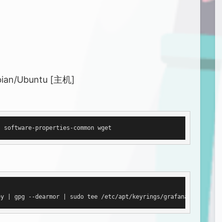
bian/Ubuntu [主机]
ey 
| gpg --dearmor |
 sudo tee /etc/apt/keyrings/grafana.gpg > 
/d