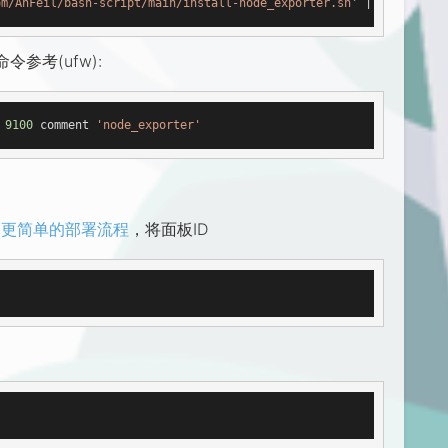
om/AhFeil/bash-script/main/install-node_exporter.sh'
参考(ufw):
 
9100
 comment 
'node_exporter'
cker 更简单的部署流程
，将面板ID