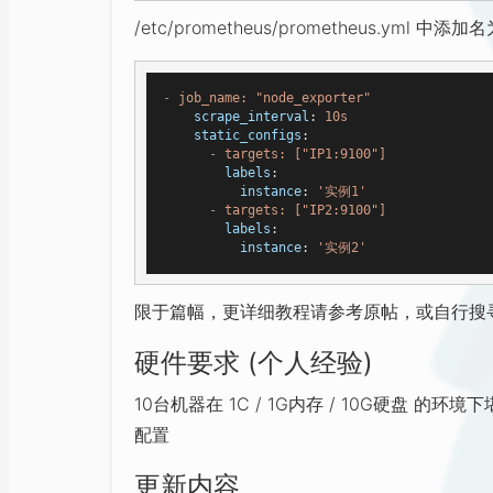
/etc/prometheus/prometheus.yml 中添加
-
job_name: "node_exporter"
scrape_interval
: 
10s
static_configs
:
-
targets: ["IP1:9100"]
labels
:
instance
: 
'实例1'
-
targets: ["IP2:9100"]
labels
:
instance
: 
'实例2'
限于篇幅，更详细教程请参考原帖，或自行搜
硬件要求 (个人经验)
10台机器在 1C / 1G内存 / 10G硬盘
配置
更新内容