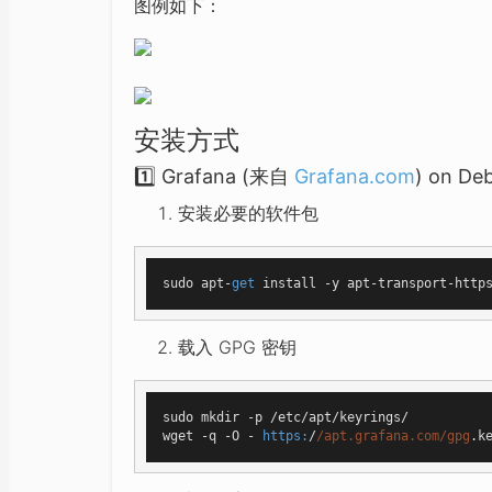
图例如下：
安装方式
1️⃣ Grafana (来自
Grafana.com
) on De
安装必要的软件包
sudo apt-
get
载入 GPG 密钥
sudo mkdir -p /etc/apt/keyrings/

wget -q -O - 
https:
/
/apt.grafana.com/gpg
.k