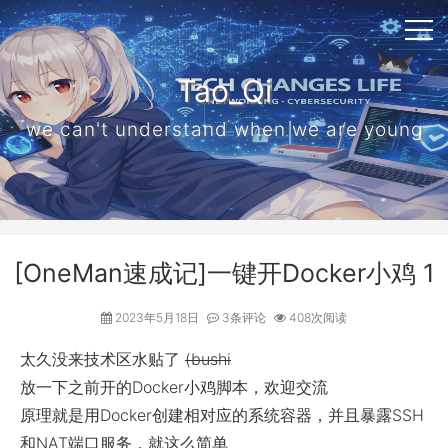
Tao_Qi
we can't understand when we are young
[OneMan速成记]一键开Docker小鸡 1
2023年5月18日
3条评论
408次阅读
太久没来技术区水贴了
(bushi
放一下之前开的Docker小鸡脚本，欢迎交流
原理就是用Docker创建相对应的系统容器，并且暴露SSH
和NAT端口服务，就这么简单