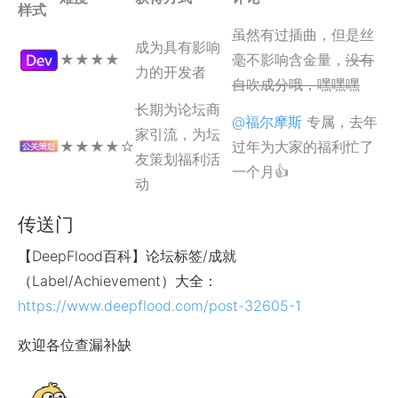
样式
虽然有过插曲，但是丝
成为具有影响
★
★
★
★
毫不影响含金量，
没有
力的开发者
自吹成分哦，嘿嘿嘿
长期为论坛商
@福尔摩斯
专属，去年
家引流，为坛
★
★
★
★
☆
过年为大家的福利忙了
友策划福利活
一个月
👍
动
传送门
【DeepFlood百科】论坛标签/成就
（Label/Achievement）大全：
https://www.deepflood.com/post-32605-1
欢迎各位查漏补缺