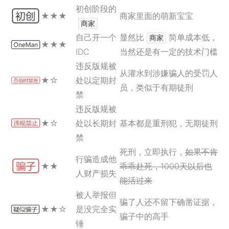
初创阶段的
★
★
★
商家里面的萌新宝宝
商家
自己开一个
显然比
简单成本低，
商家
★
★
★
IDC
当然还是有一定的技术门槛
违反版规被
从灌水到涉嫌骗人的受罚人
★
☆
处以定期封
员，类似于有期徒刑
禁
违反版规被
★
☆
处以长期封
基本都是重刑犯，无期徒刑
禁
死刑，立即执行，
如果不肯
行骗造成他
★
★
乖乖赴死，1000天以后也
人财产损失
能活过来
被人举报但
骗了人还不留下确凿证据，
★
★
☆
是没完全实
骗子中的高手
锤