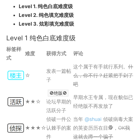
Level 1. 纯色白底难度级
Level 2. 纯色填充难度级
Level 3. 炫彩填充难度级
Level 1 纯色白底难度级
标签样
难度
获得方式
评论
式
这个属于有手就行系列。
什
发表一篇帖
☆
么，你不行？赶紧把手剁了
子
吧
🚫绝版🚫
早期水王专属，现在貌似已
★
★
☆
论坛早期的
经绝版不再发放了
活跃分子
侦破一件公
当年
@shuai
侦破病毒大案
★
★
★
☆
认棘手的案
的英姿历历在目
🕵
，
OK我
件
这就去蹲一个骗子