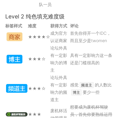
队一员
Level 2 纯色填充难度级
标签样式
难度
获得方式
评论
成为官方
首先你得开一个IDC，
★
★
★
★
☆
认证商家
而且至少是twomen
论坛外具
有一定影
具有一定影响力这一条
★
★
★
☆
响力的博
还是门槛很高的
主
论坛外具
有一定影
感觉
的人数比
频道主
★
★
★
☆
响力的频
要少一些
博主
道主
想要成为废机杯驾驶
废机杯活
★
★
★
员，首先你要熟练运用