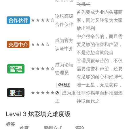
动管理员
飞机杯
首先要成为业内头部商
论坛高级
★
★
★
★
☆
家，同时又经常为大家
合作伙伴
放出福利
中介很辛苦的，而且需
成为官方
★
★
★
☆
要足够的信誉和声望，
认证中介
不是你想当就能当
管理员很辛苦的，不仅
成为论坛
★
★
★
★
☆
需要信誉和声望，还要
管理员
有足够的耐心和好脾气
唯一五星，无法获得，
🚫绝版
★
★
★
★
★
成为服
除非你揭竿而起推翻酒
🚫
主
神取而代之
Level 3 炫彩填充难度级
标签
难度
获得方式
评论