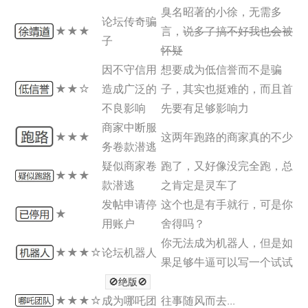
臭名昭著的小徐，无需多
论坛传奇骗
★
★
★
言，
说多了搞不好我也会被
子
怀疑
因不守信用
想要成为低信誉而不是骗
★
★
☆
造成广泛的
子，其实也挺难的，而且首
不良影响
先要有足够影响力
商家中断服
★
★
★
这两年跑路的商家真的不少
务卷款潜逃
疑似商家卷
跑了，又好像没完全跑，总
★
★
★
款潜逃
之肯定是灵车了
发帖申请停
这个也是有手就行，可是你
★
用账户
舍得吗？
你无法成为机器人，但是如
★
★
★
☆
论坛机器人
果足够牛逼可以写一个试试
🚫绝版🚫
★
★
★
☆
成为哪吒团
往事随风而去...