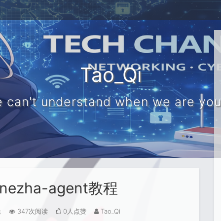
Tao_Qi
 can't understand when we are yo
nezha-agent教程
论
347次阅读
0人点赞
Tao_Qi