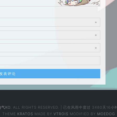
*
*
*
淘气KO
. ALL RIGHTS RESERVED. | 已在风雨中度过
3480天16小
THEME
KRATOS
MADE BY
VTROIS
MODIFIED BY
MOEDOG