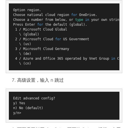
Option region.

Choose national cloud region 
for
 OneDrive.

Choose a number from below, or 
type
in
 your own string val
Press Enter 
for
 the default (global).

 1 / Microsoft Cloud Global

   \ (global)

 2 / Microsoft Cloud 
for
 US Government

   \ (us)

 3 / Microsoft Cloud Germany

   \ (de)

 4 / Azure and Office 365 operated by Vnet Group 
in
 China

高级设置，输入 n 跳过
Edit advanced config?

y) Yes

n) No (default)
