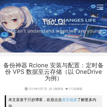
Tao_Qi
we can't understand when we are young
备份神器 Rclone 安装与配置：定时备
份 VPS 数据至云存储（以 OneDrive
为例）
2024年4月7日
3条评论
312次阅读
本文首发于只抄博客，欢迎点击
原文链接
了解更多内
容。