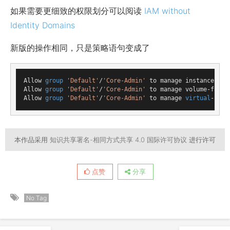
如果需要更细致的权限划分可以阅读
IAM without
Identity Domains
新版的操作相同，只是策略语句变成了
Allow 
group
'Default'
/
'Core-Admin'
 to manage instance-fam
Allow 
group
'Default'
/
'Core-Admin'
 to manage volume-famil
Allow 
group
'Default'
/
'Core-Admin'
 to manage 
virtual
-netw
本作品采用
知识共享署名-相同方式共享 4.0 国际许可协议
进行许可
点赞
分享
No Tag