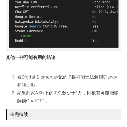
 YouTube CDN:                           Hong Kong

 Netflix Preferred CDN:                 Failed (CDN IP Not
 ChatGPT:                               No (Only Availabl
 Google Gemini:                         
No
 Wikipedia Editability:                 
No
 Google 
Search
 CAPTCHA Free:            Yes

 Steam Currency:                        HKD

---Forum---
其他一些可能有用的结论
被Digital Element标记的IP很可能无法解锁Disney
和Netflix。
如果商家ASN下的IP总数少于1万，则极有可能能够
解锁ChatGPT。
未完待续