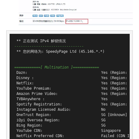
--------------------------------
 ** 您的网络为: SpeedyPage Ltd (45.146.*.*)

============[ Multination ]============
 Dazn:                                  Yes (Region: SG)

 Disney :                               Yes (Region: SG)

 Netflix:                               Yes (Region: )

 YouTube Premium:                       Yes (Region: SG)

 Amazon Prime Video:                    Yes (Region: SG)

 TVBAnywhere :                          Yes

 Spotify Registration:                  Yes (Region: SG)

 Instagram Licensed Audio:              No

 OneTrust Region:                       SG [Unknown]

 iQyi Oversea Region:                   SG

 Bing Region:                           SG

 YouTube CDN:                           Singapore

 Netflix Preferred CDN:                 Failed (CDN IP Not