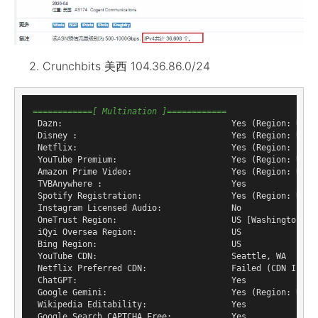
Crunchbits 美西 104.36.86.0/24
============[ Multination ]============
 Dazn:                                  Yes (Region: US)

 Disney :                               Yes (Region: US)

 Netflix:                               Yes (Region: )

 YouTube Premium:                       Yes (Region: US)

 Amazon Prime Video:                    Yes (Region: US)

 TVBAnywhere :                          Yes

 Spotify Registration:                  Yes (Region: US)

 Instagram Licensed Audio:              No

 OneTrust Region:                       US [Washington]

 iQyi Oversea Region:                   US

 Bing Region:                           US

 YouTube CDN:                           Seattle, WA

 Netflix Preferred CDN:                 Failed (CDN IP Not
 ChatGPT:                               Yes

 Google Gemini:                         Yes (Region: USA)

 Wikipedia Editability:                 Yes

 Google Search CAPTCHA Free:            Yes
