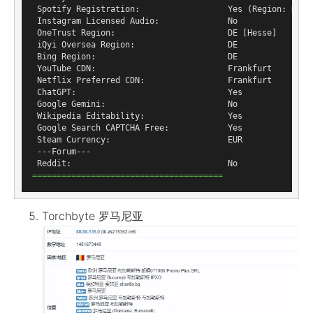
 Spotify Registration:                  Yes (Region: DE)

 Instagram Licensed Audio:              No

 OneTrust Region:                       DE [Hesse]

 iQyi Oversea Region:                   DE

 Bing Region:                           DE

 YouTube CDN:                           Frankfurt

 Netflix Preferred CDN:                 Frankfurt

 ChatGPT:                               Yes

 Google Gemini:                         No

 Wikipedia Editability:                 Yes

 Google Search CAPTCHA Free:            Yes

 Steam Currency:                        EUR

 ---Forum---

=======================================
Torchbyte 罗马尼亚