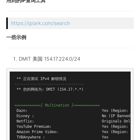
用到的IP查询工具
https://iplark.com/search
一些示例
DMIT 美国 154.17.224.0/24
--------------------------------
 ** 您的网络为: DMIT (154.17.*.*)

============[ Multination ]============
 Dazn:                                  Yes (Region: US)

 Disney :                               No (IP Banned By D
 Netflix:                               Originals Only

 YouTube Premium:                       Yes (Region: US)

 Amazon Prime Video:                    Yes (Region: US)

 TVBAnywhere :                          Yes
