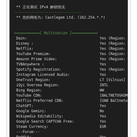
--------------------------------
 ** 您的网络为: Castlegem Ltd. (162.254.*.*)

============[ Multination ]============
 Dazn:                                  Yes (Region: LT)

 Disney :                               Yes (Region: RO)

 Netflix:                               Yes (Region: )

 YouTube Premium:                       Yes (Region: RO)

 Amazon Prime Video:                    Yes (Region: RO)

 TVBAnywhere :                          Yes

 Spotify Registration:                  Yes (Region: LT)

 Instagram Licensed Audio:              Yes

 OneTrust Region:                       LT [Vilnius]

 iQyi Oversea Region:                   INTL

 Bing Region:                           WW

 YouTube CDN:                           [BALTNETOSKOMUNIKA
 Netflix Preferred CDN:                 [UAB Baltnetos kom
 ChatGPT:                               Yes

 Google Gemini:                         No

 Wikipedia Editability:                 Yes

 Google Search CAPTCHA Free:            Yes

 Steam Currency:                        EUR

 ---Forum---
