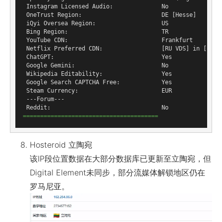
 Instagram Licensed Audio:              No

 OneTrust Region:                       DE [Hesse]

 iQyi Oversea Region:                   US

 Bing Region:                           TR

 YouTube CDN:                           Frankfurt

 Netflix Preferred CDN:                 [RU VDS] in [Budap
 ChatGPT:                               Yes

 Google Gemini:                         No

 Wikipedia Editability:                 Yes

 Google Search CAPTCHA Free:            Yes

 Steam Currency:                        EUR

 ---Forum---

=======================================
Hosteroid 立陶宛
该IP段位置数据在大部分数据库已更新至立陶宛，但
Digital Element未同步，部分流媒体解锁地区仍在
罗马尼亚。