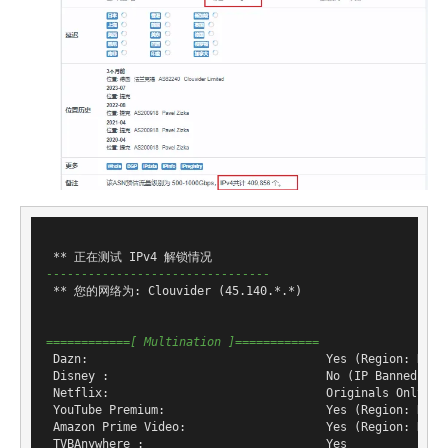
--------------------------------
 ** 您的网络为: Clouvider (45.140.*.*)

============[ Multination ]============
 Dazn:                                  Yes (Region: DE)

 Disney :                               No (IP Banned By D
 Netflix:                               Originals Only

 YouTube Premium:                       Yes (Region: DE)

 Amazon Prime Video:                    Yes (Region: DE)

 TVBAnywhere :                          Yes
