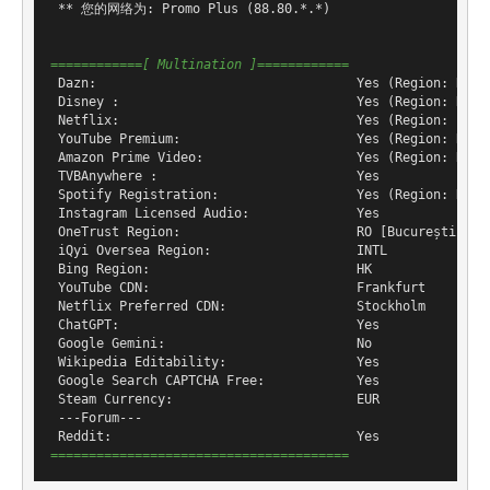
 ** 您的网络为: Promo Plus (88.80.*.*)

============[ Multination ]============
 Dazn:                                  Yes (Region: RO)

 Disney :                               Yes (Region: RO)

 Netflix:                               Yes (Region: )

 YouTube Premium:                       Yes (Region: RO)

 Amazon Prime Video:                    Yes (Region: RO)

 TVBAnywhere :                          Yes

 Spotify Registration:                  Yes (Region: RO)

 Instagram Licensed Audio:              Yes

 OneTrust Region:                       RO [București]

 iQyi Oversea Region:                   INTL

 Bing Region:                           HK

 YouTube CDN:                           Frankfurt

 Netflix Preferred CDN:                 Stockholm

 ChatGPT:                               Yes

 Google Gemini:                         No

 Wikipedia Editability:                 Yes

 Google Search CAPTCHA Free:            Yes

 Steam Currency:                        EUR

 ---Forum---

=======================================