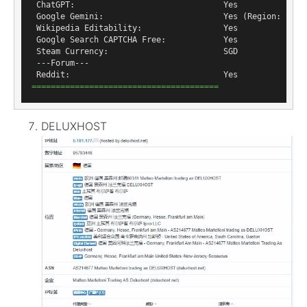
 ChatGPT:                               Yes

 Google Gemini:                         Yes (Region: SGP)

 Wikipedia Editability:                 Yes

 Google Search CAPTCHA Free:            Yes

 Steam Currency:                        SGD

 ---Forum---

=======================================
DELUXHOST