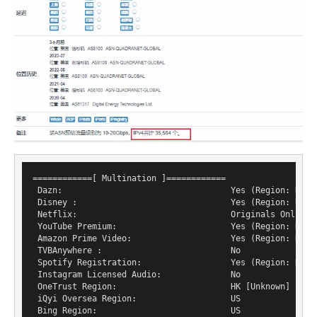
============[ Multination ]============

 Dazn:                                  Yes (Region: HK)

 Disney :                               Yes (Region: US)

 Netflix:                               Originals Only

 YouTube Premium:                       Yes (Region: HK)

 Amazon Prime Video:                    Yes (Region: HK)

 TVBAnywhere :                          No

 Spotify Registration:                  Yes (Region: HK)

 Instagram Licensed Audio:              No

 OneTrust Region:                       HK [Unknown]

 iQyi Oversea Region:                   US

 Bing Region:                           US
