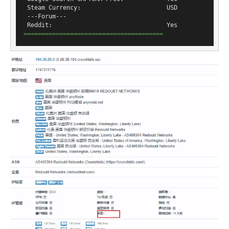
 Steam Currency:                        USD

 ---Forum---

=======================================