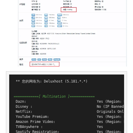
 ** 您的网络为: Deluxhost (5.181.*.*)

============[ Multination ]============
 Dazn:                                  Yes (Region: DE)

 Disney :                               No (IP Banned By D
 Netflix:                               Originals Only

 YouTube Premium:                       Yes (Region: DE)

 Amazon Prime Video:                    Yes (Region: DE)

 TVBAnywhere :                          Yes

 Spotify Registration:                  Yes (Region: DE)
