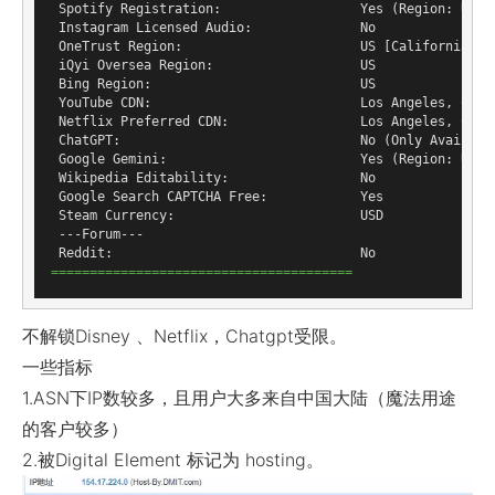
 Spotify Registration:                  Yes (Region: US)

 Instagram Licensed Audio:              No

 OneTrust Region:                       US [California]

 iQyi Oversea Region:                   US

 Bing Region:                           US

 YouTube CDN:                           Los Angeles, CA

 Netflix Preferred CDN:                 Los Angeles, CA

 ChatGPT:                               No (Only Available
 Google Gemini:                         Yes (Region: USA)

 Wikipedia Editability:                 No

 Google Search CAPTCHA Free:            Yes

 Steam Currency:                        USD

 ---Forum---

=======================================
不解锁Disney 、Netflix，Chatgpt受限。
一些指标
1.ASN下IP数较多，且用户大多来自中国大陆（魔法用途
的客户较多）
2.被Digital Element 标记为 hosting。