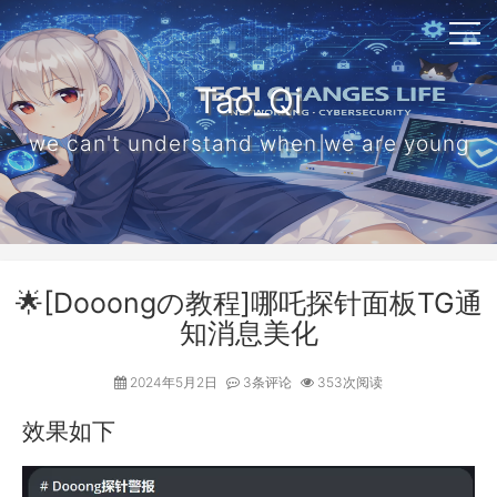
Tao_Qi
we can't understand when we are young
🌟[Dooongの教程]哪吒探针面板TG通
知消息美化
2024年5月2日
3条评论
353次阅读
效果如下