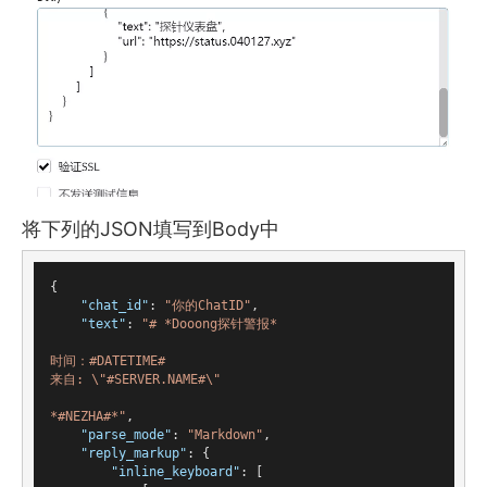
将下列的JSON填写到Body中
{

"chat_id"
: 
"你的ChatID"
,

"text"
: 
"# *Dooong探针警报*

时间：#DATETIME#

来自: \"#SERVER.NAME#\"

*#NEZHA#*"
,

"parse_mode"
: 
"Markdown"
,

"reply_markup"
: {

"inline_keyboard"
: [
