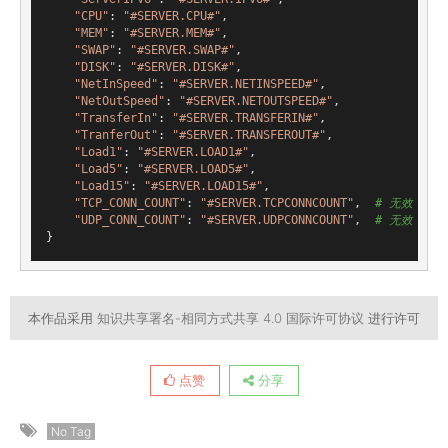
"CPU"
: 
"#SERVER.CPU#"
,

"MEM"
: 
"#SERVER.MEM#"
,

"SWAP"
: 
"#SERVER.SWAP#"
,

"DISK"
: 
"#SERVER.DISK#"
,

"NetInSpeed"
: 
"#SERVER.NETINSPEED#"
,

"NetOutSpeed"
: 
"#SERVER.NETOUTSPEED#"
,

"TransferIn"
: 
"#SERVER.TRANSFERIN#"
,

"TranferOut"
: 
"#SERVER.TRANSFEROUT#"
,

"Load1"
: 
"#SERVER.LOAD1#"
,

"Load5"
: 
"#SERVER.LOAD5#"
,

"Load15"
: 
"#SERVER.LOAD15#"
,

"TCP_CONN_COUNT"
: 
"#SERVER.TCPCONNCOUNT"
,  
# 无效
"UDP_CONN_COUNT"
: 
"#SERVER.UDPCONNCOUNT"
,  
# 无效
本作品采用
知识共享署名-相同方式共享 4.0 国际许可协议
进行许可
点赞
分享
No Tag