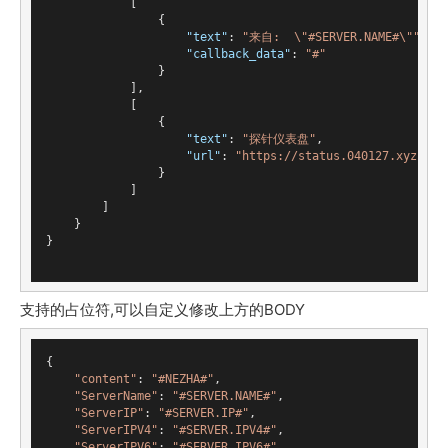
            [

                {

"text"
: 
"来自:  \"#SERVER.NAME#\""
,

"callback_data"
: 
"#"
                }

            ],

            [

                {

"text"
: 
"探针仪表盘"
,

"url"
: 
"https://status.040127.xyz"
                }

            ]

        ]

    }

}

支持的占位符,可以自定义修改上方的BODY
{

"content"
: 
"#NEZHA#"
,

"ServerName"
: 
"#SERVER.NAME#"
,

"ServerIP"
: 
"#SERVER.IP#"
,

"ServerIPV4"
: 
"#SERVER.IPV4#"
,

"ServerIPV6"
: 
"#SERVER.IPV6#"
,
