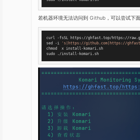
若机器环境无法访问到 Github，可以尝试下面
curl -fsSL https://ghfast.top/https://raw.g
sed -i 
's|https://github.com|https://ghfas
chmod  x install-komari.sh
