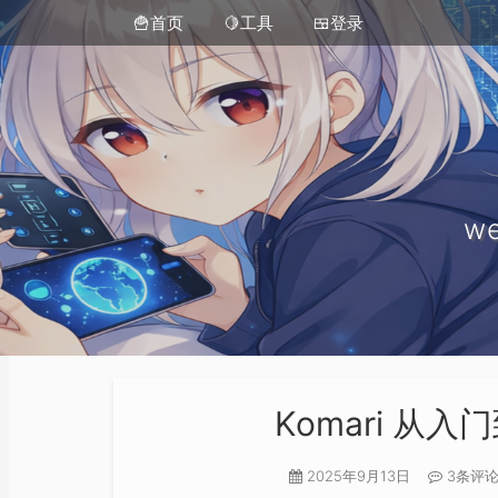
🍟首页
🍋工具
🍱登录
we
Komari 从入
2025年9月13日
3条评