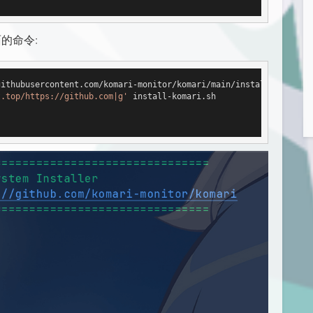
的命令:
ithubusercontent.com/komari-monitor/komari/main/install-komari.s
t.top/https://github.com|g'
 install-komari.sh
