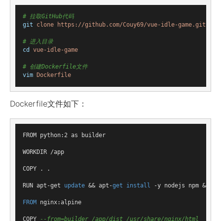
# 拉取GitHub代码
git
clone https://github.com/Couy69/vue-idle-game.git
# 进入目录
cd
vue-idle-game
# 创建Dockerfile文件
vim
Dockerfile
Dockerfile文件如下：
FROM python:2 as builder

WORKDIR /app

COPY . .

RUN apt-get 
update
 && apt-
get
install
 -y nodejs npm && np
FROM
 nginx:alpine

COPY 
--from=builder /app/dist /usr/share/nginx/html