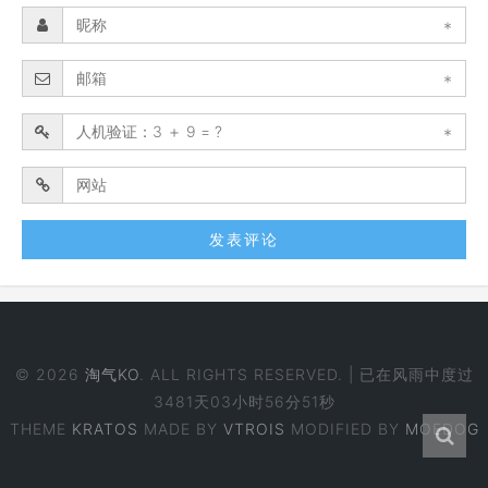
*
*
*
© 2026
淘气KO
. ALL RIGHTS RESERVED. | 已在风雨中度过
3481天03小时56分51秒
THEME
KRATOS
MADE BY
VTROIS
MODIFIED BY
MOEDOG