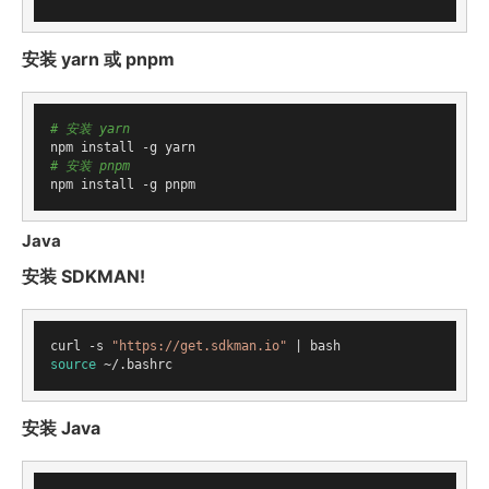
安装 yarn 或 pnpm
# 安装 yarn
# 安装 pnpm
Java
安装 SDKMAN!
curl -s 
"https://get.sdkman.io"
source
安装 Java