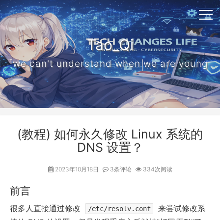
Tao_Qi
we can't understand when we are young
(教程) 如何永久修改 Linux 系统的
DNS 设置？
2023年10月18日
3条评论
334次阅读
前言
很多人直接通过修改
来尝试修改系
/etc/resolv.conf