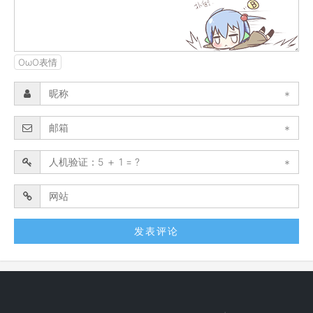
OωO表情
*
*
*