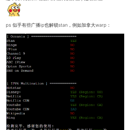
ps 似乎有些广播ip也解锁stan，例如加拿大warp：