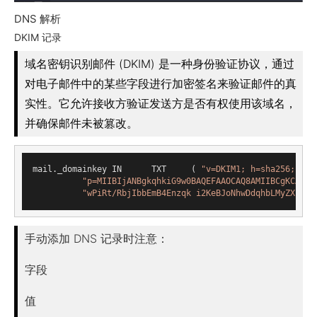
DNS 解析
DKIM 记录
域名密钥识别邮件 (DKIM) 是一种身份验证协议，通过
对电子邮件中的某些字段进行加密签名来验证邮件的真
实性。它允许接收方验证发送方是否有权使用该域名，
并确保邮件未被篡改。
mail._
domainkey	IN	
TXT
( 
"v=DKIM1; h=sha256; k=r
"p=MIIBIjANBgkqhkiG9w0BAQEFAAOCAQ8AMIIBCgKCAQEA
"wPiRt/RbjIbbEmB4Enzqk i2KeBJoNhwDdqhbLMyZXE0W0
手动添加 DNS 记录时注意：
字段
值