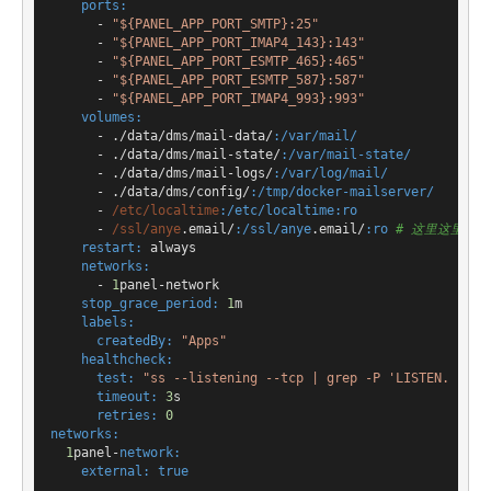
ports:
      - 
"${PANEL_APP_PORT_SMTP}:25"
      - 
"${PANEL_APP_PORT_IMAP4_143}:143"
      - 
"${PANEL_APP_PORT_ESMTP_465}:465"
      - 
"${PANEL_APP_PORT_ESMTP_587}:587"
      - 
"${PANEL_APP_PORT_IMAP4_993}:993"
volumes:
      - ./data/dms/mail-data/
:/var/mail/
      - ./data/dms/mail-state/
:/var/mail-state/
      - ./data/dms/mail-logs/
:/var/log/mail/
      - ./data/dms/config/
:/tmp/docker-mailserver/
      - 
/etc/localtime
:/etc/localtime
:ro
      - 
/ssl/anye
.email/
:/ssl/anye
.email/
:ro
# 这里这里，
restart:
 always

networks:
      - 
1
panel-network

stop_grace_period:
1
m

labels:
createdBy:
"Apps"
healthcheck:
test:
"ss --listening --tcp | grep -P 'LISTEN. :smt
timeout:
3
s

retries:
0
networks:
1
panel-
network:
external:
true