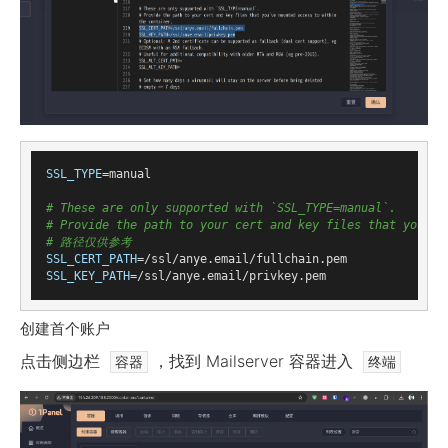
SSL_TYPE
=manual

# These are only supported with `SSL_TYPE=manual`.
# Provide the path to your cert and key files that you've
# 路径仅供参考
SSL_CERT_PATH
SSL_KEY_PATH
创建首个账户
点击侧边栏
，找到 Mailserver 容器进入
容器
终端