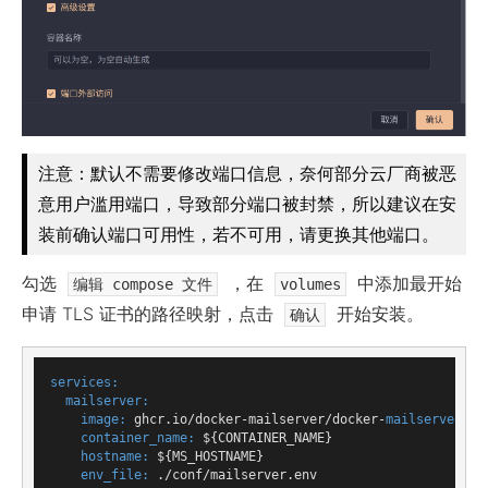
注意：默认不需要修改端口信息，奈何部分云厂商被恶
意用户滥用端口，导致部分端口被封禁，所以建议在安
装前确认端口可用性，若不可用，请更换其他端口。
勾选
，在
中添加最开始
编辑 compose 文件
volumes
申请 TLS 证书的路径映射，点击
开始安装。
确认
services:
mailserver:
image:
 ghcr.io/docker-mailserver/docker-
mailserver:
14
container_name:
 ${CONTAINER_NAME}

hostname:
 ${MS_HOSTNAME}

env_file:
 ./conf/mailserver.env
