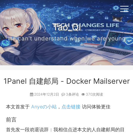
Tao_Qi
we can't understand when we are young
1Panel 自建邮局 - Docker Mailserver
2024年12月2日
3条评论
370次阅读
本文首发于
Anyeの小站
，
点击链接
访问体验更佳
前言
首先发一段劝退说辞：我相信点进本文的人自建邮局的目