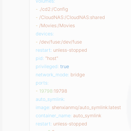
volumes:
-
./cd2:/Config
-
/CloudNAS:/CloudNAS:shared
-
/Movies:/Movies
devices:
-
/dev/fuse:/dev/fuse
restart:
unless-stopped
pid:
"host"
privileged:
true
network_mode:
bridge
ports:
-
19798
:19798
auto_symlink:
image:
shenxianmq/auto_symlink:latest
container_name:
auto_symlink
restart:
unless-stopped