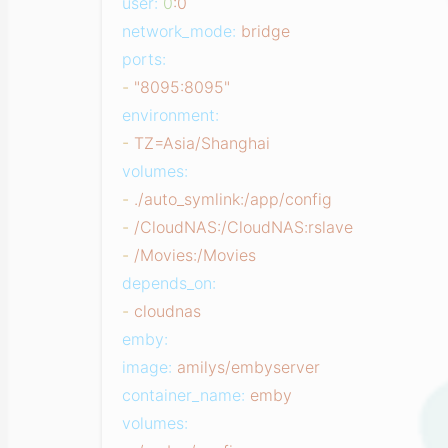
user:
0
:0
network_mode:
bridge
ports:
-
"8095:8095"
environment:
-
TZ=Asia/Shanghai
volumes:
-
./auto_symlink:/app/config
-
/CloudNAS:/CloudNAS:rslave
-
/Movies:/Movies
depends_on:
-
cloudnas
emby:
image:
amilys/embyserver
container_name:
emby
volumes: