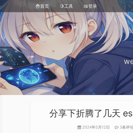
🍟首页
🍋工具
🍱登录
we
分享下折腾了几天 e
2024年5月12日
3条评