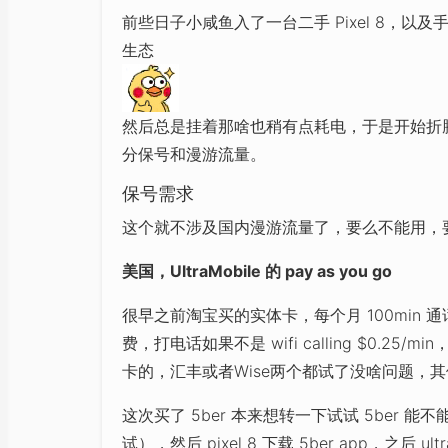
前些日子小咸鱼入了一台二手 Pixel 8，以及手里
生态
然后总是挂着那啥也稍有点耗电，于是开始折腾
分保号和漫游流量。
保号需求
这个就不涉及国内漫游流量了，要么不能用，
美国，UltraMobile 的 pay as you go
很早之前淘宝买的实体卡，每个月 100min 通话，W
费，打电话如果不是 wifi calling $0.
卡的，汇丰或者Wise两个都试了没啥问题，
这次买了 5ber 本来想转一下试试 5ber
试），然后 pixel 8 下载 5ber app，之后 ul