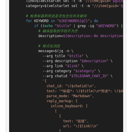
      link=$(xmlstarlet sel -t -m 
"//item[guid='
$guid
']"
 
      category=$(xmlstarlet sel -t -m 
"//item[guid='
$guid
# 检查标题和简述是否包含任何关键词
for
 KEYWORD 
in
"
${KEYWORDS[@]}
"
; 
do
if
 ((
echo
"
$title
"
 | grep -iq 
"
$KEYWORD
"
) || (
e
# 确保提取的字段不为空
            description=
${description:-No description ava
# 格式化消息
            message=$(jq -n \

              --arg title 
"
$title
"
 \

              --arg description 
"
$description
"
 \

              --arg link 
"
$link
"
 \

              --arg category 
"
$category
"
 \

              --arg chatid 
"
$TELEGRAM_CHAT_ID
"
 \

'{

                chat_id: "\($chatid)\n",

                text: "*标题*: \($title)\n*简述*: \($descri
                parse_mode: "Markdown",

                reply_markup: {

                  inline_keyboard: [

                    [

                      {

                        text: "链接",

                        url: "\($link)\n"

                      }
