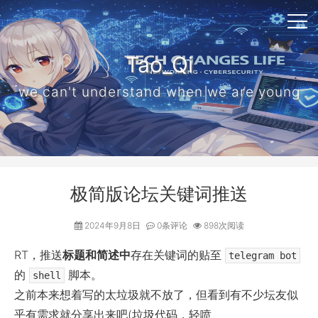
Tao_Qi
we can't understand when we are young
极简版论坛关键词推送
2024年9月8日
0条评论
898次阅读
RT，推送
标题和简述中
存在关键词的贴至
telegram bot
的
脚本。
shell
之前本来想着写的太垃圾就不放了，但看到有不少坛友似
乎有需求就分享出来吧(垃圾代码，轻喷