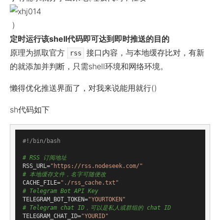
)
定时运行该shell代码即可达到即时推送的目的
原理为抓取官方
接口内容，与本地缓存比对，有新
rss
的就添加并判断，只需shell环境和网络环境。
懒得优化推送界面了，对我来说能用就行()
sh代码如下
# RSS 订阅地址
RSS_URL=
"https://rss.nodeseek.com/"
# 本地缓存文件，名字可随便改
CACHE_FILE=
"./rss_cache.txt"
# Telegram Bot API Key
TELEGRAM_BOT_TOKEN=
"YOURTOKEN"
# Telegram chat ID，可以是私人或群组的 chat ID
TELEGRAM_CHAT_ID=
"YOURID"