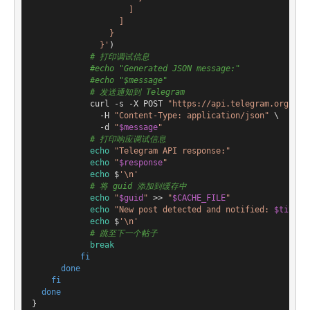
                    ]

                  ]

                }

              }'
)

# 打印调试信息
#echo "Generated JSON message:"
#echo "$message"
# 发送通知到 Telegram
            curl -s -X POST 
"https://api.telegram.org/bot
              -H 
"Content-Type: application/json"
 \

              -d 
"
$message
"
# 打印响应调试信息
echo
"Telegram API response:"
echo
"
$response
"
echo
 $
'\n'
# 将 guid 添加到缓存中
echo
"
$guid
"
 >> 
"
$CACHE_FILE
"
echo
"New post detected and notified: 
$title
"
echo
 $
'\n'
# 跳至下一个帖子
break
fi
done
fi
done
}
