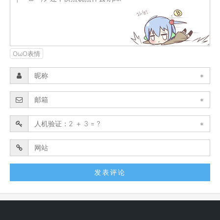
OωO表情
*
*
*