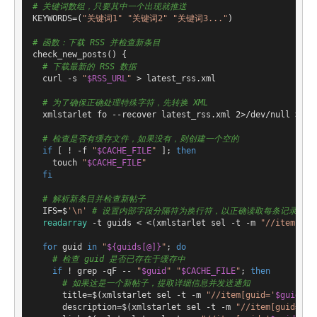
# 关键词数组，只要其中一个出现就推送
KEYWORDS=(
"关键词1"
"关键词2"
"关键词3..."
)

# 函数：下载 RSS 并检查新条目
check_new_posts
() {

# 下载最新的 RSS 数据
  curl -s 
"
$RSS_URL
"
 > latest_rss.xml

# 为了确保正确处理特殊字符，先转换 XML
  xmlstarlet fo --recover latest_rss.xml 2>/dev/null > for
# 检查是否有缓存文件，如果没有，则创建一个空的
if
 [ ! -f 
"
$CACHE_FILE
"
 ]; 
then
    touch 
"
$CACHE_FILE
"
fi
# 解析新条目并检查新帖子
  IFS=$
'\n'
# 设置内部字段分隔符为换行符，以正确读取每条记录
readarray
 -t guids < <(xmlstarlet sel -t -m 
"//item"
 -v
for
 guid 
in
"
${guids[@]}
"
; 
do
# 检查 guid 是否已存在于缓存中
if
 ! grep -qF -- 
"
$guid
"
"
$CACHE_FILE
"
; 
then
# 如果这是一个新帖子，提取详细信息并发送通知
      title=$(xmlstarlet sel -t -m 
"//item[guid='
$guid
']"
      description=$(xmlstarlet sel -t -m 
"//item[guid='
$g