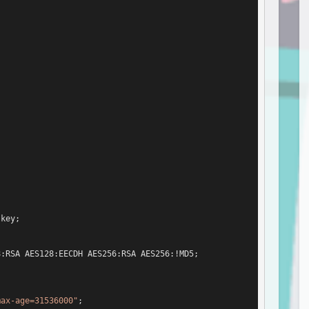


key;

:RSA AES128:EECDH AES256:RSA AES256:!MD5;

max-age=31536000"
;
