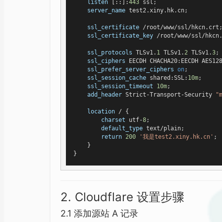
listen
 [::]:
443
 ssl;

server_name
 test2.xiny.hk.cn;

ssl_certificate
 /root/www/ssl/hkcn.crt;
ssl_certificate_key
 /root/www/ssl/hkcn.
ssl_protocols
 TLSv1.
1
 TLSv1.
2
 TLSv1.
3
;

ssl_ciphers
 EECDH CHACHA20:EECDH AES128
ssl_prefer_server_ciphers
on
;

ssl_session_cache
 shared:SSL:
10m
;

ssl_session_timeout
10m
;

add_header
 Strict-Transport-Security 
"
location
 / {

charset
 utf-
8
;

default_type
 text/plain;

return
200
'我是test2.xiny.hk.cn'
;

    }

2. Cloudflare 设置步骤
2.1 添加源站 A 记录