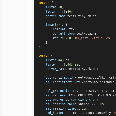
server
 {

listen
80
;

listen
 [::]:
80
;

server_name
 test1.xiny.hk.cn;

location
 / {

charset
 utf-
8
;

default_type
 text/plain;

return
200
'我是test1.xiny.hk.cn'
;

    }

}

server
 {

listen
443
 ssl;

listen
 [::]:
443
 ssl;

server_name
 test1.xiny.hk.cn;

ssl_certificate
 /root/www/ssl/hkcn.crt;
ssl_certificate_key
 /root/www/ssl/hkcn.
ssl_protocols
 TLSv1.
1
 TLSv1.
2
 TLSv1.
3
;

ssl_ciphers
 EECDH CHACHA20:EECDH AES128
ssl_prefer_server_ciphers
on
;

ssl_session_cache
 shared:SSL:
10m
;

ssl_session_timeout
10m
;

add_header
 Strict-Transport-Security 
"