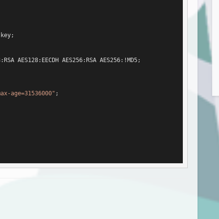


key;

:RSA AES128:EECDH AES256:RSA AES256:!MD5;

max-age=31536000"
;
