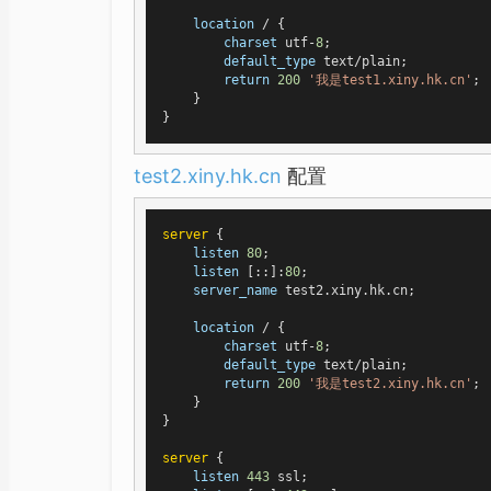
location
 / {

charset
 utf-
8
;

default_type
 text/plain;

return
200
'我是test1.xiny.hk.cn'
;

    }

test2.xiny.hk.cn
配置
server
 {

listen
80
;

listen
 [::]:
80
;

server_name
 test2.xiny.hk.cn;

location
 / {

charset
 utf-
8
;

default_type
 text/plain;

return
200
'我是test2.xiny.hk.cn'
;

    }

}

server
 {

listen
443
 ssl;
