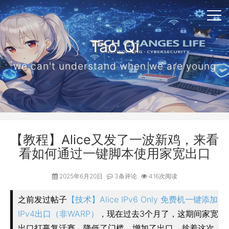
Tao_Qi
we can't understand when we are young
【教程】Alice又发了一波新鸡，来看
看如何通过一键脚本使用家宽出口
2025年6月20日
3条评论
416次阅读
之前发过帖子
【技术】Alice IPv6 Only 免费机一键添加
IPv4出口（非WARP）
，现在过去3个月了，这期间家宽
出口打赢复活赛，降低了门槛，增加了出口，趁着这次