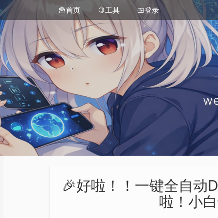
🍟首页
🍋工具
🍱登录
we
🎉好啦！！一键全自动D
啦！小白