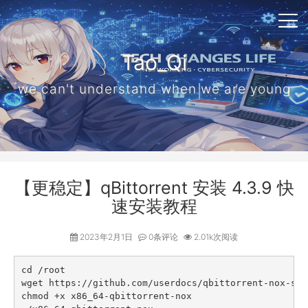
Tao_Qi
we can't understand when we are young
【更稳定】qBittorrent 安装 4.3.9 快
速安装教程
2023年2月1日
0条评论
2.01k次阅读
cd /root

wget https://github.com/userdocs/qbittorrent-nox-sta
chmod +x x86_64-qbittorrent-nox
