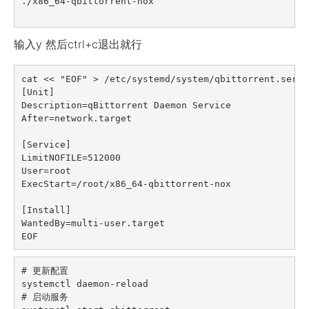
./x86_64-qbittorrent-nox

输入y 然后ctrl+c退出就行
cat << "EOF" > /etc/systemd/system/qbittorrent.servic
[Unit]

Description=qBittorrent Daemon Service

After=network.target

[Service]

LimitNOFILE=512000

User=root

ExecStart=/root/x86_64-qbittorrent-nox

[Install]

WantedBy=multi-user.target

EOF
# 更新配置

systemctl daemon-reload

# 启动服务
