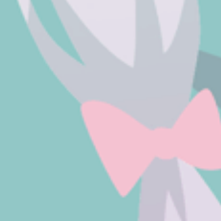
 && chmod  x panel_install.sh && ./panel_install.sh

 x panel_install.sh && ./panel_install.sh
