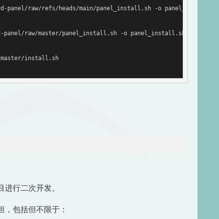
d-panel/raw/refs/heads/main/panel_install.sh -o panel_install.sh
-panel/raw/master/panel_install.sh -o panel_install.sh && chmod 
master/install.sh

目进行二次开发。
担，包括但不限于：