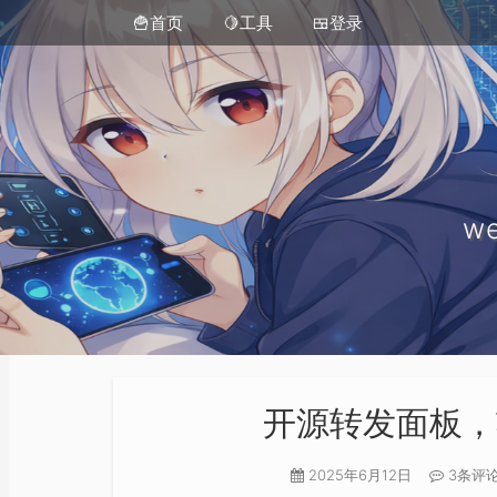
🍟首页
🍋工具
🍱登录
we
开源转发面板，
2025年6月12日
3条评